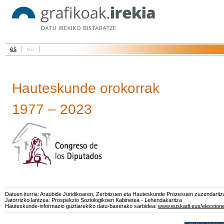
es
eu
Hauteskunde orokorrak
1977 – 2023
Datuen iturria: Araubide Juridikoaren, Zerbitzuen eta Hauteskunde Prozesuen zuzendaritza
Jatorrizko lantzea: Prospekzio Soziologikoen Kabinetea - Lehendakaritza
Hauteskunde-informazio guztiarekiko datu-baserako sarbidea:
www.euskadi.eus/eleccione