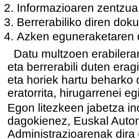
Informazioaren zentzua
Berrerabiliko diren doku
Azken eguneraketaren d
Datu multzoen erabilerar
eta berrerabili duten erag
eta horiek hartu beharko d
eratorrita, hirugarrenei e
Egon litezkeen jabetza in
dagokienez, Euskal Auto
Administrazioarenak dira