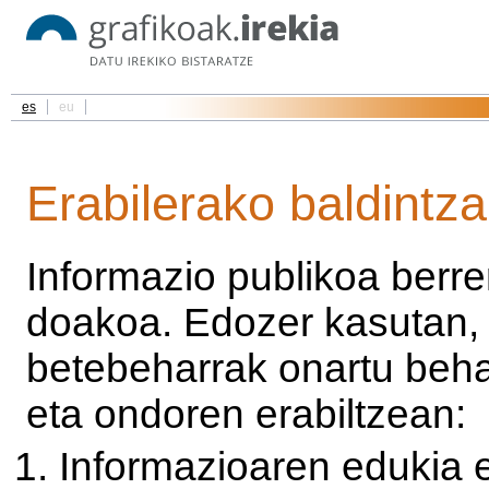
es
eu
Erabilerako baldintz
Informazio publikoa berrer
doakoa. Edozer kasutan, 
betebeharrak onartu beha
eta ondoren erabiltzean:
Informazioaren edukia e