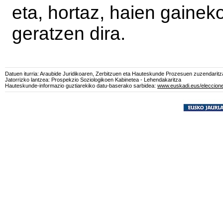
eta, hortaz, haien gainek
geratzen dira.
Datuen iturria: Araubide Juridikoaren, Zerbitzuen eta Hauteskunde Prozesuen zuzendaritza
Jatorrizko lantzea: Prospekzio Soziologikoen Kabinetea - Lehendakaritza
Hauteskunde-informazio guztiarekiko datu-baserako sarbidea:
www.euskadi.eus/eleccione